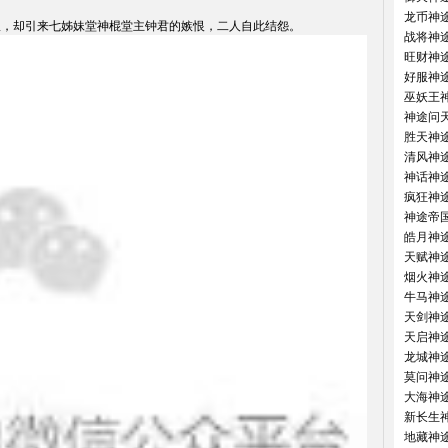
振，却引来七姊妹堂神棍堂主钟君的嫉恨，二人自此结怨。