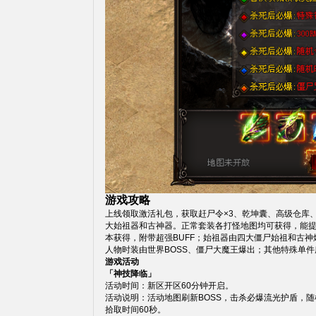
游戏攻略
上线领取激活礼包，获取赶尸令×3、乾坤囊、高级仓库
大始祖器和古神器。正常套装各打怪地图均可获得，能
本获得，附带超强BUFF；始祖器由四大僵尸始祖和古
人物时装由世界BOSS、僵尸大魔王爆出；其他特殊单
游戏活动
「神技降临」
活动时间：新区开区60分钟开启。
活动说明：活动地图刷新BOSS，击杀必爆流光护盾，
拾取时间60秒。