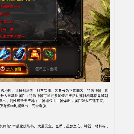
、裂地斩、追日剑法等，非常实用。装备分为正常套装、特殊神器、四
提升大量基础属性；特殊神器可通过参加僵尸王活动或挑战酆都鬼城副
神爆出，属性可毁天灭地；古神器仅由古神爆出，属性强大不死不灭。
件所有怪物均能爆出，完全看脸。
随机掉落5本强化技能书、大量元宝、金币，圣兽之心、神器、材料等，