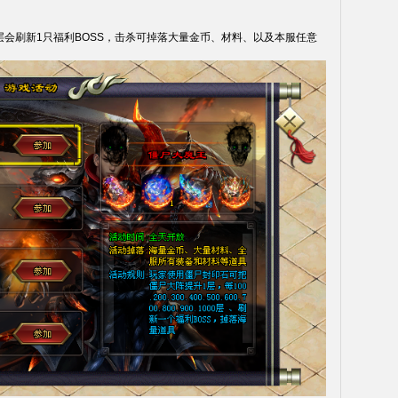
层会刷新1只福利BOSS，击杀可掉落大量金币、材料、以及本服任意