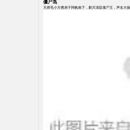
僵尸岛
天师毛小方携弟子阿帆南下，剿灭清廷僵尸王，声名大