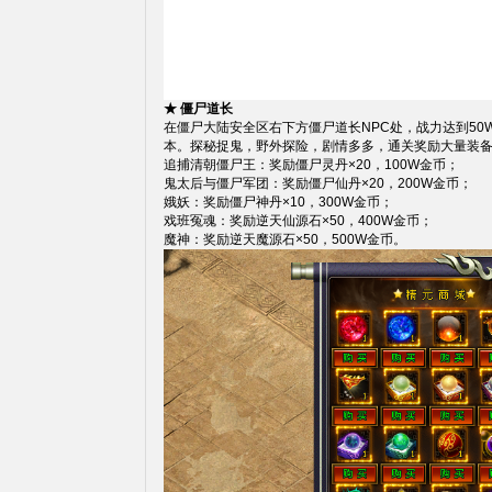
★ 僵尸道长
在僵尸大陆安全区右下方僵尸道长NPC处，战力达到50W
本。探秘捉鬼，野外探险，剧情多多，通关奖励大量装
追捕清朝僵尸王：奖励僵尸灵丹×20，100W金币；
鬼太后与僵尸军团：奖励僵尸仙丹×20，200W金币；
娥妖：奖励僵尸神丹×10，300W金币；
戏班冤魂：奖励逆天仙源石×50，400W金币；
魔神：奖励逆天魔源石×50，500W金币。