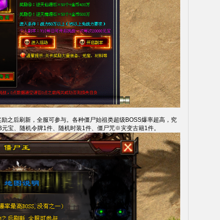
奖励之后刷新，全服可参与。各种僵尸始祖类超级BOSS爆率超高，究
MB元宝、随机令牌1件、随机时装1件、僵尸咒※灾变古籍1件。