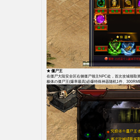
★ 僵尸王
在僵尸大陆安全区右侧僵尸领主NPC处，首次攻城领取
极体の僵尸王(爆率最高)必爆特殊神器随机1件、300R