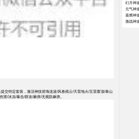
提交特定套装，激活神技碧海连波/风卷残云/天雷地火/五雷轰顶/泰山
害/冰冻/暴击/群攻/麻痹/无视防麻痹。