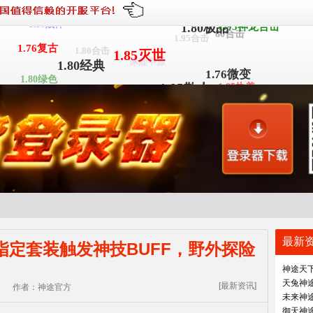
1.76精品
1.76蓝月
1.80战神
1.95合击
80合击
1.95神龙合击
1.80极品
1.80合击
涿鹿中原
1.76复古
1.85灭世
1.80经典
1.80绿色
1.76微变
1.85仙剑
1.85执着
1.76原始
1.85散人
1.80迷失
1.70丽江
1.70
1.85精品
1.80金币
1.80疯狂
1.80沉默
1.95
1.80
1.85战神
定套装触发神技BUFF，野外探险
[最新资讯]
作者：神途官方